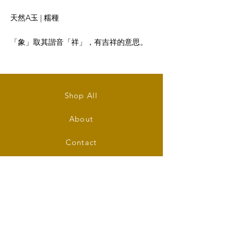
天然A玉 | 糯種
「象」取其諧音「祥」，有吉祥的意思。
而大象吸水，代表錢財滾滾而來，因此大
象又有招財進寶、財源廣進的寓意。
大小: 36.5mm (長) x 26mm (闊) x 12mm
Shop All
(厚)
About
Type A Jadeite Elephant Pendant in Two
Colours (Green and Lavender)
Contact
Size: 36.5mm (L) x 26mm (W) x 12mm (T)
Stockists
FAQ
Shipping & Returns