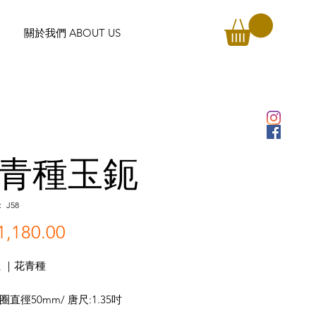
關於我們 ABOUT US
青種玉鈪
J58
,180.00
價
格
 ｜花青種
圈直徑50mm/ 唐尺:1.35吋