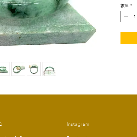
數量
*
玉鈪闊度：
Type A 
Size: i
Bangle'
Bangle'
Shape: 
Q
Instagram