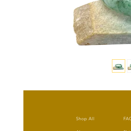
Shop All
FA