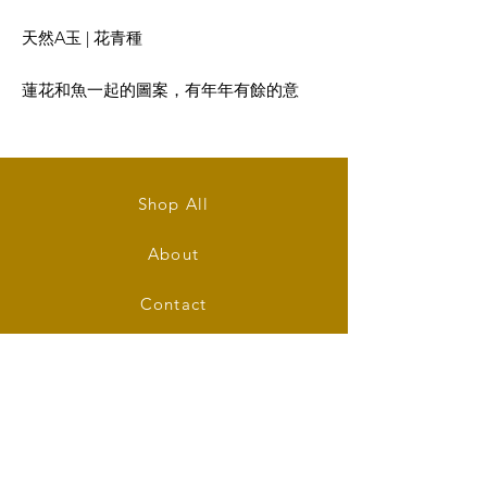
天然A玉 | 花青種
蓮花和魚一起的圖案，有年年有餘的意
思。
大小: 50mm (長) x 42mm (闊) x 5mm (厚)
Shop All
Type A Jade Pendent in mixed green
colour
About
Fish and lotus flower are craved on the
Contact
pendent.
Stockists
Size: 50mm (W) x 42mm (L) x 5mm (T)
FAQ
Shipping & Returns