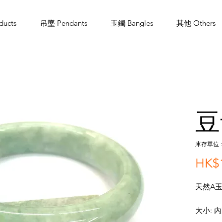
ucts
吊墜 Pendants
玉鐲 Bangles
其他 Others
豆
庫存單位： 
HK$1
天然A玉
大小: 內