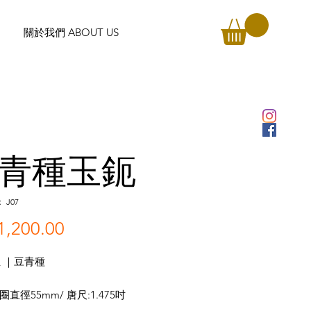
關於我們 ABOUT US
青種玉鈪
J07
,200.00
價
格
 ｜豆青種
圈直徑55mm/ 唐尺:1.475吋