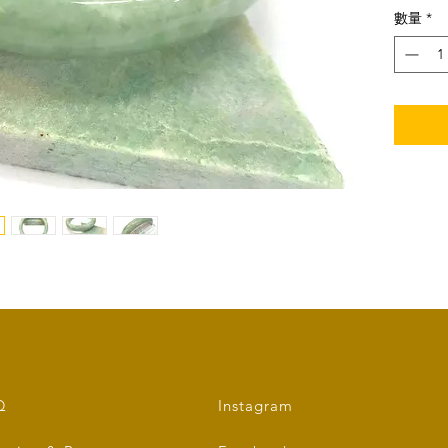
數量
*
玉鈪闊度：
Type A 
Size: i
Bangle'
8.5mm
Q
Instagram