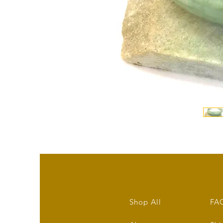
Shop All
FA