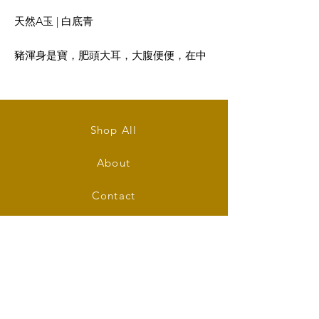
天然A玉 | 白底青
豬渾身是寶，肥頭大耳，大腹便便，在中
國文化之中是財富的象徵，有大富大貴、
財源滾滾的意思。
大小: 41mm (長) x 24mm (闊) x 20mm (厚)
Shop All
Pig Jadeite Statue in Green and White
About
Size: 41mm (L) x 24mm (W) x 20mm (T)
Contact
Stockists
FAQ
Shipping & Returns