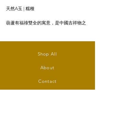
天然A玉 | 糯種
葫蘆有福祿雙全的寓意，是中國吉祥物之
一，有招財和保平安的作用。
大小: 25mm (長) x 14mm (闊) x 14mm (厚)
Shop All
Type A Jadeite Calabash Ornament in
Pale Mauve
About
Size: 25mm (L) x 14mm (W) x 14mm (T)
Contact
Stockists
FAQ
Shipping & Returns