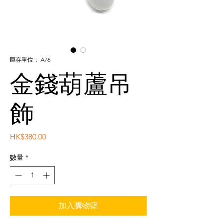
庫存單位： A76
金錢葫蘆吊
飾
價
HK$380.00
格
數量
*
加入購物籃